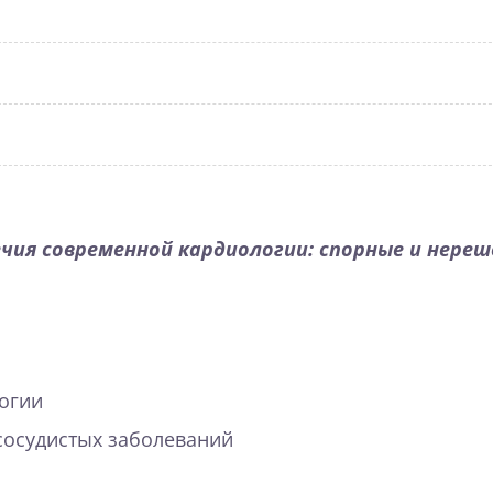
ечия современной кардиологии: спорные и нере
огии
сосудистых заболеваний