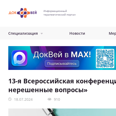
Перейти
к
Информационный
основному
терапевтический портал
содержанию
Специализация
Новости
Мер
13-я Всероссийская конферен
нерешенные вопросы»
18.07.2024
910