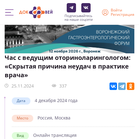
Войти
Регистрация
Подписывайтесь
на наши соцсети
Перейти
к
основному
содержанию
Час с ведущим оториноларингологом:
«Скрытая причина неудач в практике
врача»
25.11.2024
337
4 декабря 2024 года
Дата
Россия, Москва
Место
Онлайн трансляция
Вид