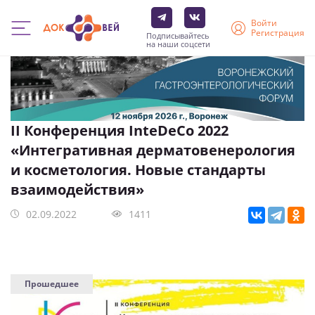
Войти
Регистрация
Подписывайтесь
на наши соцсети
Перейти
к
основному
содержанию
II Конференция InteDeCo 2022
«Интегративная дерматовенерология
и косметология. Новые стандарты
взаимодействия»
02.09.2022
1411
Прошедшее