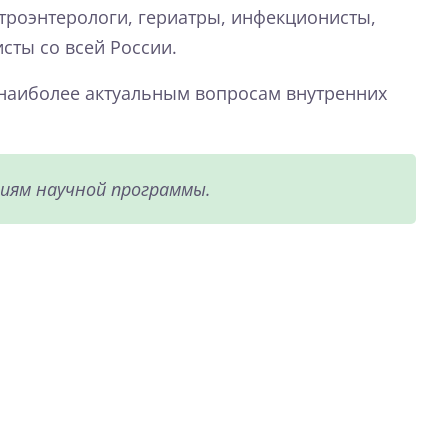
строэнтерологи, гериатры, инфекционисты,
сты со всей России.
 наиболее актуальным вопросам внутренних
иям научной программы.