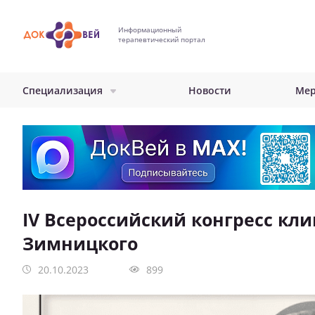
Перейти
к
Информационный
основному
терапевтический портал
содержанию
Специализация
Новости
Мер
IV Всероссийский конгресс к
Зимницкого
20.10.2023
899