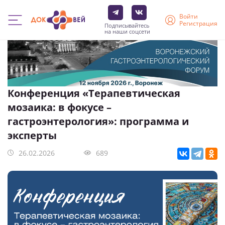
Войти
Регистрация
Подписывайтесь
на наши соцсети
Перейти
к
основному
содержанию
Конференция «Терапевтическая
мозаика: в фокусе –
гастроэнтерология»: программа и
эксперты
26.02.2026
689