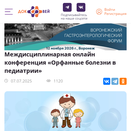
Войти
Регистрация
Подписывайтесь
на наши соцсети
Перейти
к
основному
содержанию
Междисциплинарная онлайн
конференция «Орфанные болезни в
педиатрии»
07.07.2025
1120