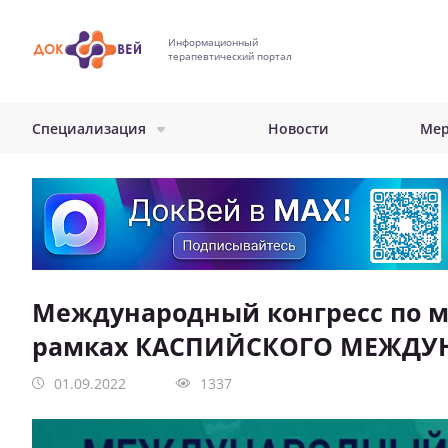
Перейти
к
Информационный
основному
терапевтический портал
содержанию
Специализация
Новости
Мер
Международный конгресс по 
рамках КАСПИЙСКОГО МЕЖДУ
01.09.2022
1337