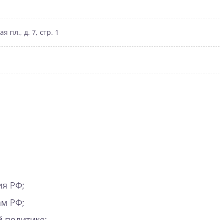
пл., д. 7, стр. 1
ия РФ;
м РФ;
 политике;