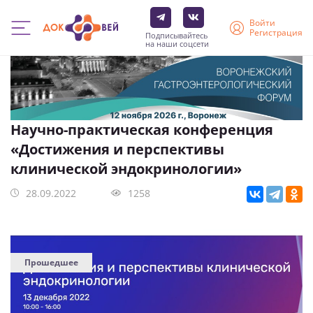
Войти
Регистрация
Подписывайтесь
на наши соцсети
Перейти
к
основному
содержанию
Научно-практическая конференция
«Достижения и перспективы
клинической эндокринологии»
28.09.2022
1258
Прошедшее