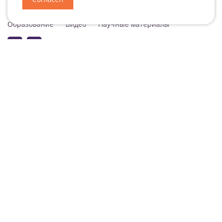
Специализация
Новости
Мероприятия
Образование
Видео
Научные материалы
Подписаться на рассылку
Согласие на обработку персональных данных
Подписаться на рассылку ДокВей
© ООО «ДокВей» 2026 Все права защищены. Обратиться к нам
info@doc-
way.ru