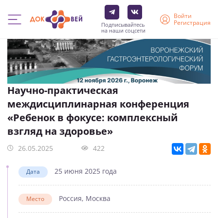
Войти
Регистрация
Подписывайтесь
на наши соцсети
Перейти
к
основному
содержанию
Научно-практическая
междисциплинарная конференция
«Ребенок в фокусе: комплексный
взгляд на здоровье»
26.05.2025
422
25 июня 2025 года
Дата
Россия, Москва
Место