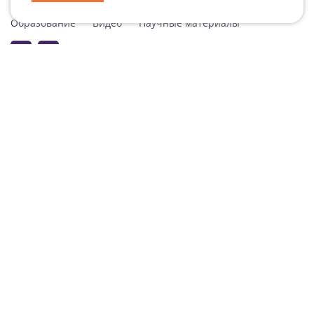
Специализация
Новости
Мероприятия
Образование
Видео
Научные материалы
Подписаться на рассылку
Согласие на обработку персональных данных
Подписаться на рассылку ДокВей
© ООО «ДокВей» 2026 Все права защищены. Обратиться к нам
info@doc-
way.ru