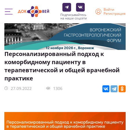
Войти
Регистрация
Подписывайтесь
на наши соцсети
Перейти
к
основному
содержанию
Персонализированный подход к
коморбидному пациенту в
терапевтической и общей врачебной
практике
27.09.2022
1306