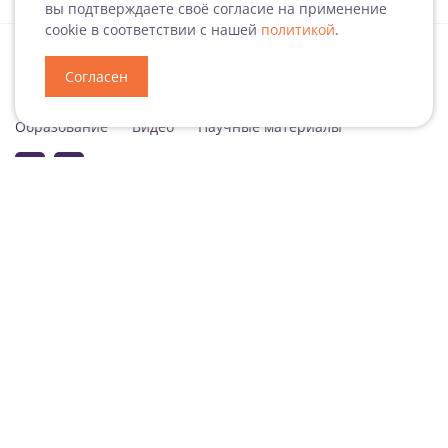
вы подтверждаете своё согласие на применение
cookie в соответствии с нашей
политикой
.
Согласен
Специализация
Новости
Мероприятия
Образование
Видео
Научные материалы
Подписаться на рассылку
Согласие на обработку персональных данных
Подписаться на рассылку ДокВей