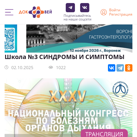
Войти
Регистрация
Подписывайтесь
на наши соцсети
Перейти
к
основному
содержанию
Школа №3 CИНДРОМЫ И СИМПТОМЫ
02.10.2025
1022
ТРАНСЛЯЦИЯ