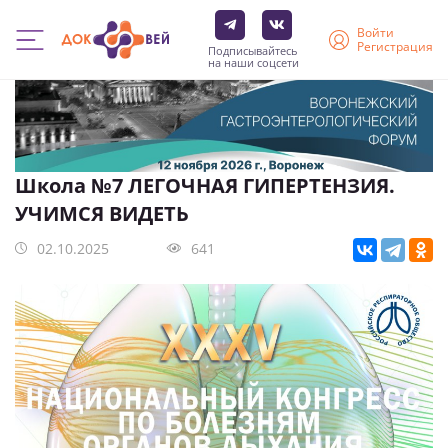
Войти
Регистрация
Подписывайтесь
на наши соцсети
Перейти
к
основному
содержанию
Школа №7 ЛЕГОЧНАЯ ГИПЕРТЕНЗИЯ.
УЧИМСЯ ВИДЕТЬ
02.10.2025
641