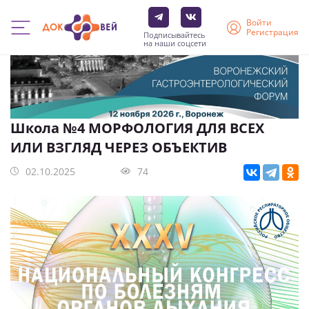
Войти
Регистрация
Подписывайтесь
на наши соцсети
Перейти
к
основному
содержанию
Школа №4 МОРФОЛОГИЯ ДЛЯ ВСЕХ
ИЛИ ВЗГЛЯД ЧЕРЕЗ ОБЪЕКТИВ
02.10.2025
74