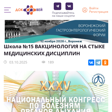
Войти
Регистрация
Подписывайтесь
на наши соцсети
Перейти
к
основному
содержанию
Школа №15 ВАКЦИНОЛОГИЯ НА СТЫКЕ
МЕДИЦИНСКИХ ДИСЦИПЛИН
03.10.2025
189