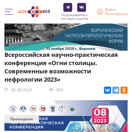
Войти
Регистрация
Подписывайтесь
на наши соцсети
Перейти
к
основному
содержанию
Всероссийская научно-практическая
конференция «Огни столицы.
Современные возможности
нефрологии 2023»
08.08.2023
892
Прошедшее