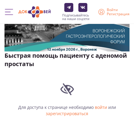
Войти
Регистрация
Подписывайтесь
на наши соцсети
Перейти
к
основному
содержанию
Быстрая помощь пациенту с аденомой
простаты
Для доступа к странице необходимо
войти
или
зарегистрироваться