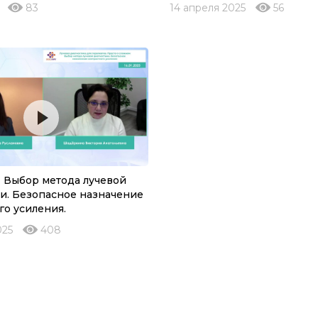
83
14 апреля 2025
56
 - Выбор метода лучевой
и. Безопасное назначение
го усиления.
025
408