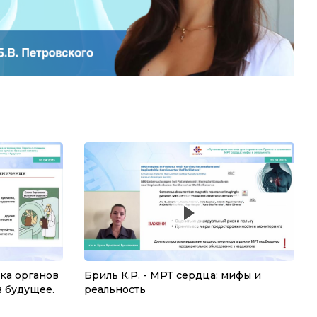
ика органов
Бриль К.Р. - МРТ сердца: мифы и
в будущее.
реальность