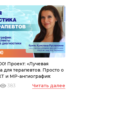
:00! Проект: «Лучевая
а для терапевтов. Просто о
КТ и МР-ангиография:
е аспекты и выбор метода
383
Читать далее
ки