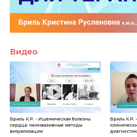
Видео
Бриль К.Р. - Ишемическая болезнь
Бриль К.Р. 
сердца: неинвазивные методы
клинически
визуализации
диагности