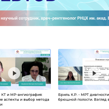
- КТ и МР-ангиография:
Бриль К.Р. - МРТ диагност
е аспекты и выбор метода
брюшной полости. Взгляд 
ки