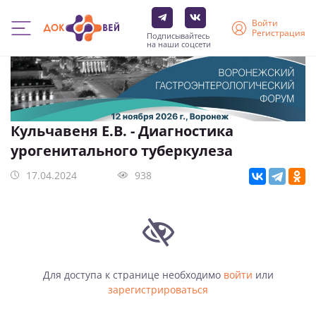
Войти
Регистрация
Подписывайтесь
на наши соцсети
Перейти
к
основному
содержанию
Кульчавеня Е.В. - Диагностика
урогенитального туберкулеза
17.04.2024
938
Для доступа к странице необходимо
войти
или
зарегистрироваться