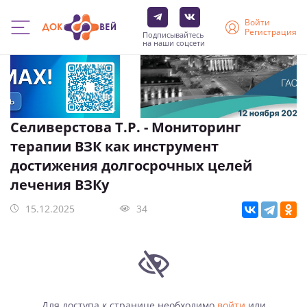
Войти
Регистрация
Подписывайтесь
на наши соцсети
Перейти
к
основному
содержанию
Селиверстова Т.Р. - Мониторинг
терапии ВЗК как инструмент
достижения долгосрочных целей
лечения ВЗКу
15.12.2025
34
Для доступа к странице необходимо
войти
или