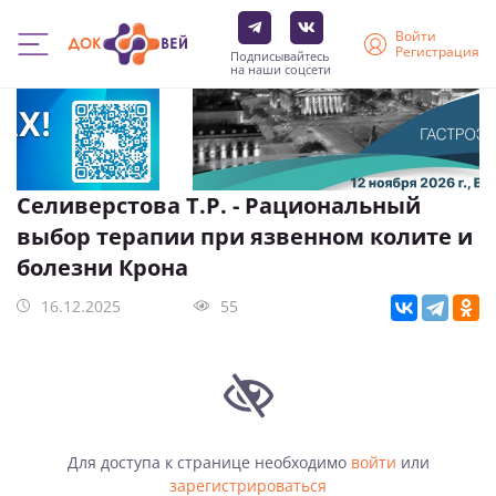
Войти
Регистрация
Подписывайтесь
на наши соцсети
Перейти
к
основному
содержанию
Селиверстова Т.Р. - Рациональный
выбор терапии при язвенном колите и
болезни Крона
16.12.2025
55
Для доступа к странице необходимо
войти
или
зарегистрироваться