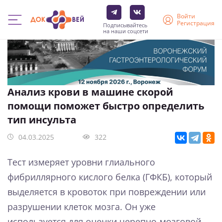
Войти
Регистрация
Подписывайтесь
на наши соцсети
Перейти
к
основному
содержанию
Анализ крови в машине скорой
помощи поможет быстро определить
тип инсульта
04.03.2025
322
Тест измеряет уровни глиального
фибриллярного кислого белка (ГФКБ), который
выделяется в кровоток при повреждении или
разрушении клеток мозга. Он уже
используется для оценки черепно-мозговой