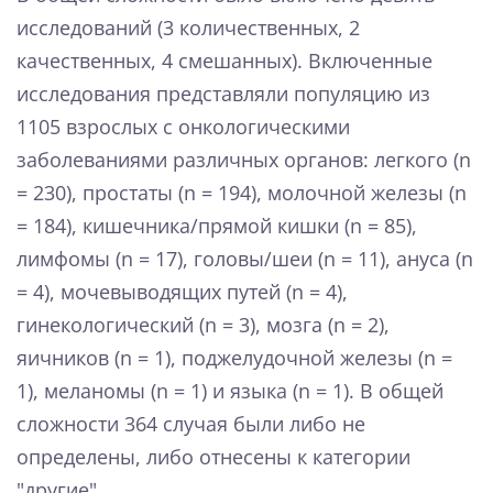
исследований (3 количественных, 2
качественных, 4 смешанных). Включенные
исследования представляли популяцию из
1105 взрослых с онкологическими
заболеваниями различных органов: легкого (n
= 230), простаты (n = 194), молочной железы (n
= 184), кишечника/прямой кишки (n = 85),
лимфомы (n = 17), головы/шеи (n = 11), ануса (n
= 4), мочевыводящих путей (n = 4),
гинекологический (n = 3), мозга (n = 2),
яичников (n = 1), поджелудочной железы (n =
1), меланомы (n = 1) и языка (n = 1). В общей
сложности 364 случая были либо не
определены, либо отнесены к категории
"другие".