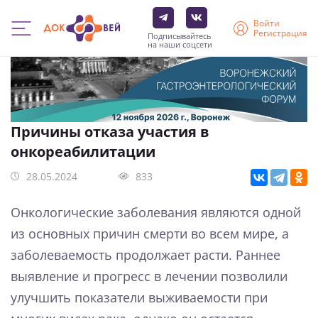
Войти
Регистрация
Подписывайтесь
на наши соцсети
Перейти
к
основному
содержанию
Причины отказа участия в
онкореабилитации
28.05.2024
833
Онкологические заболевания являются одной
из основных причин смерти во всем мире, а
заболеваемость продолжает расти. Раннее
выявление и прогресс в лечении позволили
улучшить показатели выживаемости при