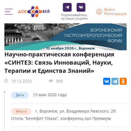
Войти
Регистрация
Подписывайтесь
на наши соцсети
Перейти
к
основному
содержанию
Научно-практическая конференция
«СИНТЕЗ: Связь Инноваций, Науки,
Терапии и Единства Знаний»
19.12.2025
996
13 мая 2026 года
Дата
г. Воронеж, ул. Владимира Невского, 29.
Место
Отель “Бенефит Плаза”, конференц-зал Премиум