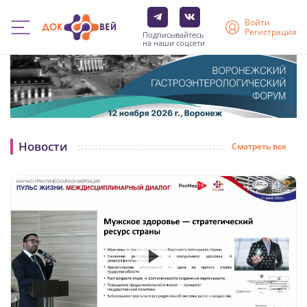
Войти
Регистрация
Подписывайтесь
на наши соцсети
Перейти
к
основному
содержанию
Новости
Смотреть все