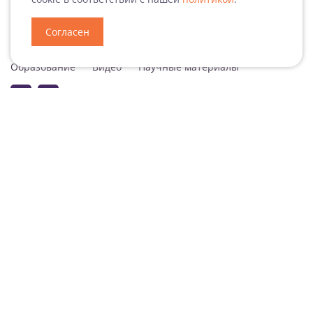
Согласен
Специализация
Новости
Мероприятия
Образование
Видео
Научные материалы
Подписаться на рассылку
Согласие на обработку персональных данных
Подписаться на рассылку ДокВей