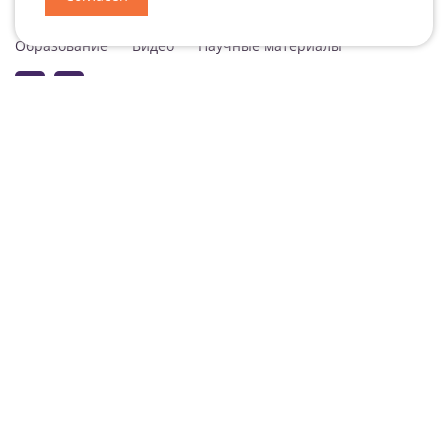
Специализация
Новости
Мероприятия
Образование
Видео
Научные материалы
Подписаться на рассылку
Согласие на обработку персональных данных
Подписаться на рассылку ДокВей
© ООО «ДокВей» 2026 Все права защищены. Обратиться к нам
info@doc-
way.ru