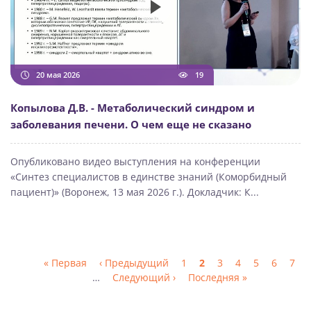
20 мая 2026
19
Копылова Д.В. - Метаболический синдром и
заболевания печени. О чем еще не сказано
Опубликовано видео выступления на конференции
«Синтез специалистов в единстве знаний (Коморбидный
пациент)» (Воронеж, 13 мая 2026 г.). Докладчик: К...
Первая
« Первая
Предыдущая
‹ Предыдущий
Страница
1
Текущая
2
Страница
3
Страница
4
Страница
5
Страни
6
Стр
7
Нумерация
страница
…
страница
Следующая
Следующий ›
Последняя
Последняя »
страница
страниц
страница
страница