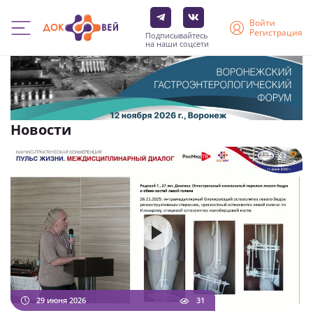
Войти
Регистрация
Подписывайтесь
на наши соцсети
Перейти
к
основному
содержанию
Новости
29 июня 2026
31